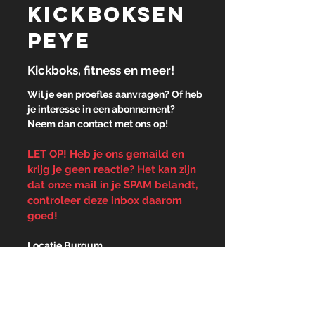
Fitness
kickboksEN
peye
Kickboks, fitness en meer!
Wil je een proefles aanvragen? Of heb
je interesse in een abonnement?
Neem dan contact met ons op!
kickboksen
LET OP! Heb je ons gemaild en
krijg je geen reactie? Het kan zijn
dat onze mail in je SPAM belandt,
controleer deze inbox daarom
goed!
Locatie Burgum
Florynwei 3i
9251 MP Burgum
Locatie Dokkum