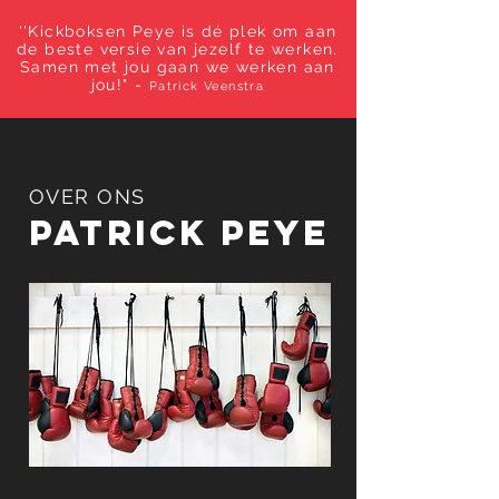
''Kickboksen Peye is dé plek om aan
de beste versie van jezelf te werken.
Samen met jou gaan we werken aan
jou!" -
Patrick Veenstra
OVER ONS
PATRICK PEYE