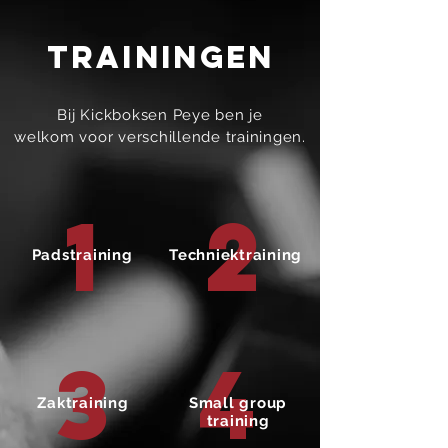
TRAiningen
Bij Kickboksen Peye ben je
welkom
voor verschillende trainingen.
1
2
Padstraining
Techniektraining
3
4
Zaktraining
Small group
training