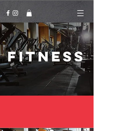
Fitness
''Bij Kickboksen Peye kun je in onze
fitnessruimte zelf werken aan je
doelen door de ruime keuze uit
apparatuur.
" -
Patrick Veenstra