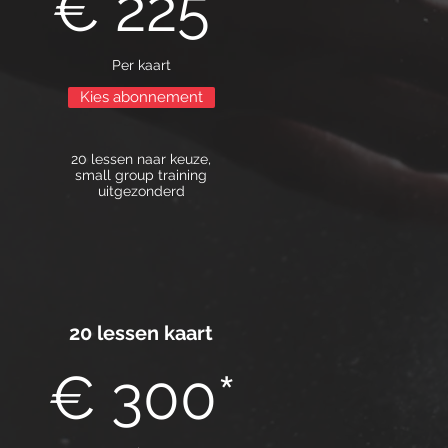
€ 225*
Per kaart
Kies abonnement
20 lessen naar keuze,
small group training
uitgezonderd
20 lessen kaart
€ 300*