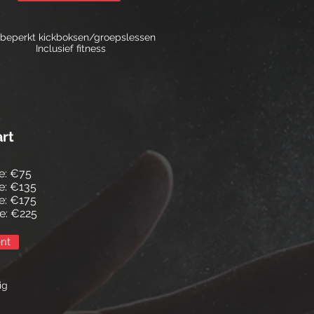
beperkt kickboksen/groepslessen
Inclusief fitness
rt
e: €75
e: €135
e: €175
e: €225
nt
ig