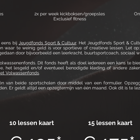
es
2x per week kickboksen/groepsles
On
Exclusief fitness
 eens bij
Jeugdfonds Sport & Cultuur
. Het Jeugdfonds Sport & Cultu
en waar te weinig geld is voor sportieve of creatieve lessen. Let 
edaan door bijvoorbeeld een leerkracht, buurtsportcoach, sociaal wi
olwassenenfonds. Dit fonds heeft als doel iedereen een kans te bi
e, het lesgeld en/of eventueel benodigde kleding of andere zak
Het Volwassenfonds
.
één van beide sportscholen door middel van een formulier. Opzegg
n. Er geldt altijd een opzegtermijn van één maand. Ook dit is te l
10 lessen kaart
15 lessen kaart