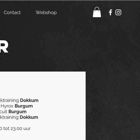
Contact
Webshop
r
ektraining
Dokkum
/ Hyrox
Burgum
rcuit
Burgum
ektraining
Dokkum
0 tot 23.00 uur