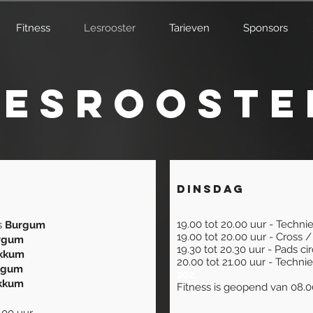
Fitness
Lesrooster
Tarieven
Sponsors
Lesrooste
Dinsdag
19.00 tot 20.00 uur - Techni
ds
Burgum
19.00 tot 20.00 uur - Cross 
rgum
19.30 tot 20.30 uur - Pads ci
kkum
20.00 tot 21.00 uur - Techni
rgum
202.
kkum
Fitness is geopend van 08.0