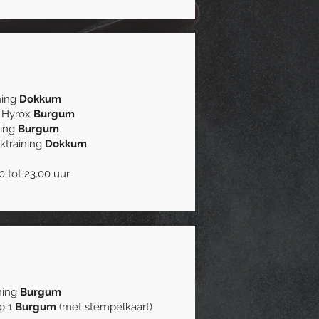
ining
Dokkum
/ Hyrox
Burgum
ning
Burgum
ektraining
Dokkum
0 tot 23.00 uur
ining
Burgum
op 1
Burgum
(met stempelkaart)