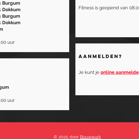
ds
Burgum
Fitness is geopend van 08.0
ds
Dokkum
ds
Burgum
ds
Dokkum
um
.00 uur
aanmelden?
Je kunt je
online aanmelde
gum
.00 uur
© 2025 door
Bouwwurk