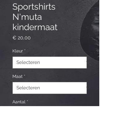
Sportshirts
N'muta
kindermaat
Prijs
€ 20,00
Kleur
*
Maat
*
Aantal
*
In winkelwagen